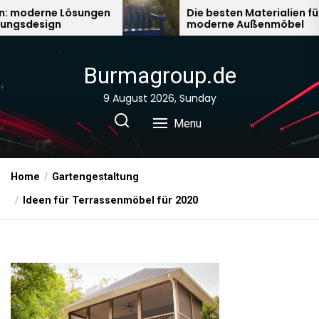
Skip
 Lösungen
Die besten Materialien für
gn
moderne Außenmöbel
to
the
content
Burmagroup.de
9 August 2026, Sunday
Menu
Home
Gartengestaltung
Ideen für Terrassenmöbel für 2020