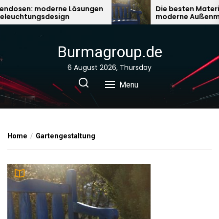
Skip
en: moderne Lösungen
Die besten Materialien 
chtungsdesign
moderne Außenmöbel
to
the
content
Burmagroup.de
6 August 2026, Thursday
Menu
Home
Gartengestaltung